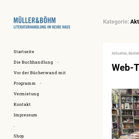
Skip
Kategorie:
Akt
to
content
Posts
Startseite
Aktuelles
Bestel
navigation
toggle
Die Buchhandlung
+
Web-T
child
menu
Vor der Bücherwand mit
toggle
Programm
+
child
menu
Vermietung
Kontakt
Impressum
.
Shop