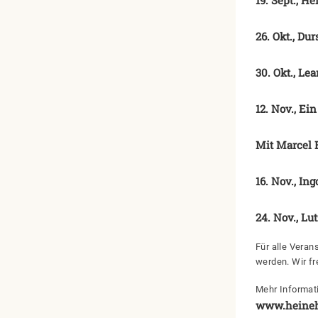
26. Okt., Du
30. Okt., Le
12. Nov., E
Mit Marcel B
16. Nov., In
24. Nov., Lut
Für alle Veran
werden. Wir f
Mehr Informat
www.heineh