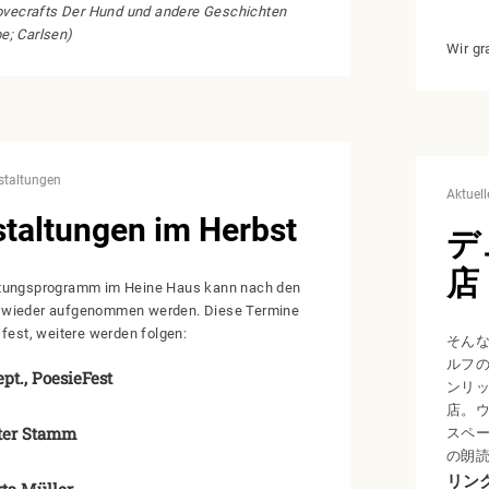
Lovecrafts Der Hund und andere Geschichten
e; Carlsen)
Wir gr
staltungen
Aktuell
taltungen im Herbst
デ
店
tungsprogramm im Heine Haus kann nach den
 wieder aufgenommen werden. Diese Termine
 fest, weitere werden folgen:
そん
ルフ
ept., PoesieFest
ンリ
店。
eter Stamm
スペ
の朗
リン
rta Müller