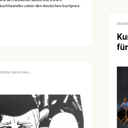
buchhaendler-ueber-den-deutschen-buchpreis-
Aktuell
Ku
fü
straße
Heine Haus