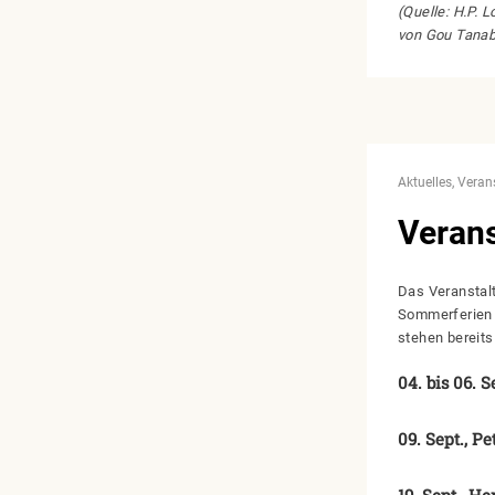
(Quelle: H.P. 
von Gou Tanab
Aktuelles
Veran
Verans
Das Veranstal
Sommerferien
stehen bereits
04. bis 06. S
09. Sept., P
19. Sept., He