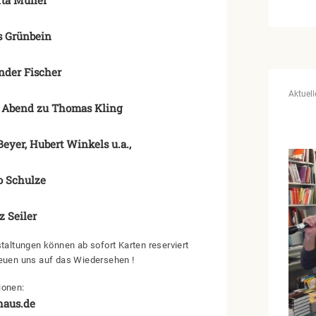
rs Grünbein
ander Fischer
Aktuell
in Abend zu Thomas Kling
eyer, Hubert Winkels u.a.,
go Schulze
z Seiler
staltungen können ab sofort Karten reserviert
reuen uns auf das Wiedersehen !
ionen:
aus.de