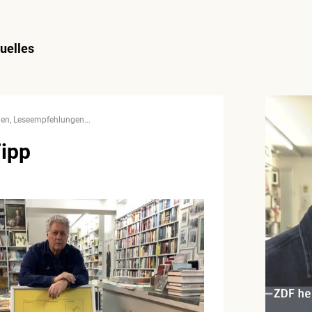
uelles
len
Leseempfehlungen
ipp