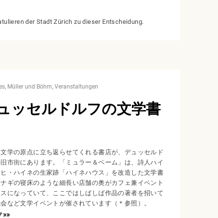
atulieren der Stadt Zürich zu dieser Entscheidung.
es
Müller und Böhm
Veranstaltungen
ュッセルドルフの文学書
な文学の原点に立ち返らせてくれる書店が、デュッセルド
の旧市街にあります。「ミュラー＆ベーム」は、詩人ハイ
ッヒ・ハイネの生家跡「ハイネハウス」を改造した文学書
ウナギの寝床のような細長い店舗の奥がカフェ兼イベント
ースになっていて、ここではしばしば作品の著者を招いて
読会など文学イベントが催されています（＊参照）。
ク
»»