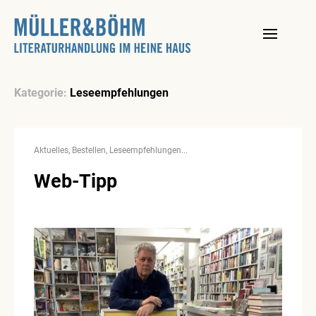
Skip
to
content
Kategorie:
Leseempfehlungen
Aktuelles
Bestellen
Leseempfehlungen
Web-Tipp