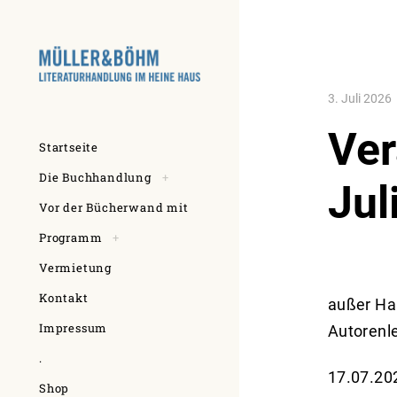
Skip
to
content
3. Juli 2026
Ver
Startseite
toggle
Die Buchhandlung
+
Jul
child
menu
Vor der Bücherwand mit
toggle
Programm
+
child
menu
Vermietung
Kontakt
außer Ha
Impressum
Autorenl
.
17.07.202
Shop