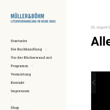
Skip
to
content
26. August 
All
Startseite
toggle
Die Buchhandlung
+
child
menu
Vor der Bücherwand mit
toggle
Programm
+
child
menu
Vermietung
Kontakt
Impressum
.
Shop