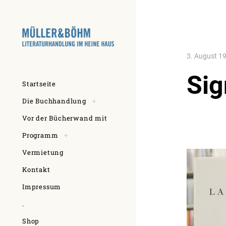
Skip
to
content
3. August 1
Sig
Startseite
toggle
Die Buchhandlung
+
child
menu
Vor der Bücherwand mit
toggle
Programm
+
child
menu
Vermietung
Kontakt
Impressum
.
Shop